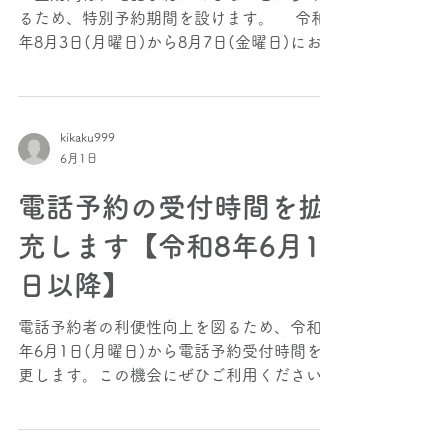
るため、特別予約期間を設けます。 令和8
年8月3日(月曜日)から8月7日(金曜日)におい
て、13日先までの予約ができるようになり
ます。 電話予約を利用する人は、この特
別予約期間を活用して、早めにご予約くださ
い。 なお、8月13日（木曜日）から15日
kikaku999
6月1日
（土曜日）は運休で、電話予約も行っており
ませんのでご了承ください。 日時 予約可能
電話予約の受付時間を拡
日 8月3日(月曜日) 8月16日(日曜日)分まで
特別受付 8月4日(火曜日) 8月17日(月曜日)
充します【令和8年6月1
分まで特別受付 8月5日(水曜日) 8月18日(火
日以降】
曜日)分まで特別受付 8月6日(木曜日) 8月19
日(水曜日)分まで特別受付 8月7日(金曜日)
電話予約者の利便性向上を図るため、令和8
8月20日(木曜日)分まで特別受付 ※この予約
年6月1日(月曜日)から電話予約受付時間を変
期間は、LINEやアプリでも同様に予約が可
更します。この機会にぜひご利用ください。
能です。
変更前(令和8年5月29日(金曜日)まで) 平
日 9時から17時 変更後(令和8年6月1日(月
曜日)以降) 平日 8時から17時 ※運行時