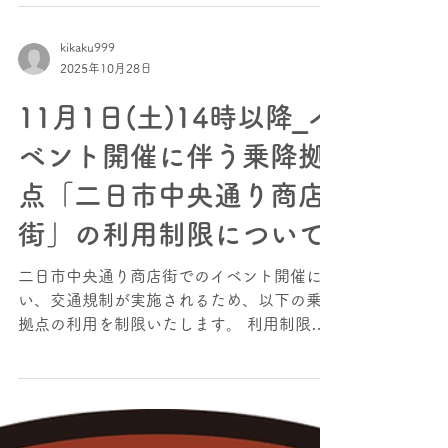
定時運行のるーとは、時刻表に沿って決まっ
たMP（停留所）を走行致します。予約をさ
れる際は、リーフレットに記載されている時
刻表通りに時刻を設定し、予約をお願い致し
ます。 また、予約をする際に、時刻表より
も早い時間で予約時間が表示される場合がご
ざいますが、定時運行になりますので、時刻
kikaku999
2025年10月28日
表通りの運行となりますことご了承いただけ
ればと思います。 ※出発時間及び到着時間
11月1日(土)14時以降_イ
が早い時間で表示される場合がありますが、
早発することはございません。 定時運行の
ベント開催に伴う乗降拠
時刻表等は↓のリンクからご確認できます。
点「二日市中央通り商店
https://www.chikushino-
knowroute.jp/%E5%AE%9A%E6%99%82%E9
街」の利用制限について
%81%8B%E8%A1%8C%E4%BE%BF
二日市中央通り商店街でのイベント開催に伴
い、交通規制が実施されるため、以下の乗降
拠点の利用を制限いたします。 利用制限乗