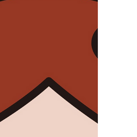
降拠点 1 二日市中央通り商店街 利用制限期
間 11月1日(土)14時〜18時30分 制限期間内
に上記MPのご予約が入っていた場合、予約
のキャンセル処理をさせていただきます。
イベント来場の際は、「2 JR二日市駅東口」
をご利用ください。 ご利用者様には大変ご
迷惑おかけ致しますが、ご理解ご協力をお願
いいたします。