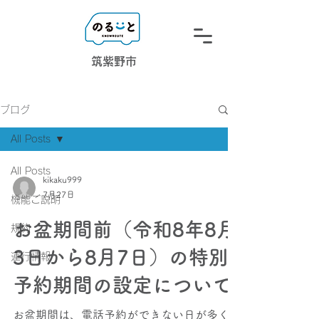
筑紫野市
ブログ
All Posts
All Posts
kikaku999
7月27日
機能ご説明
お盆期間前（令和8年8月
規約
3日から8月7日）の特別
運行情報
予約期間の設定について
お盆期間は、電話予約ができない日が多くな