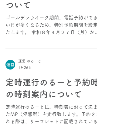
4月27日
ゴールデンウイーク期間
の特別予約期間の設定に
ついて
ゴールデンウイーク期間、電話予約ができな
い日が多くなるため、特別予約期間を設定い
たします。 令和８年４月２７日（月）から
５月１日（金）において、 １３日先の予約
ができるようになります。 この予約期間
は、電話だけでなく、LINE・アプリでも同
様に予約が可能となります。お知り合いに電
運営 のるーと
1月26日
話で予約を取られている方がいらっしゃれ
ば、ぜひ広めていただきますようお願いいた
定時運行のるーと予約時
します。
の時刻案内について