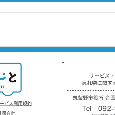
定時
刻案
定時
って
行致
リー
ゴールデンウイーク期間の特
刻表
別予約期間の設定について
お願
する
で予
ざい
サービス・
ので
忘れ物に関す
すこ
ます
筑紫野市役所 企
が早
サービス利用規約
りま
Tel 092-
保護方針