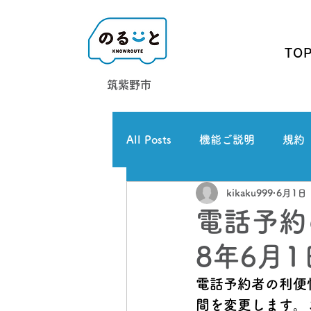
TO
筑紫野市
All Posts
機能ご説明
規約
kikaku999
6月1日
電話予約
8年6月
電話予約者の利便
間を変更します。