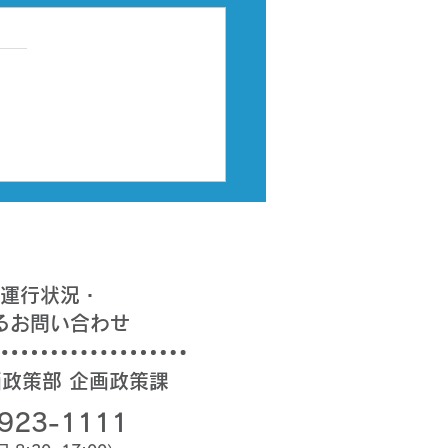
運行のるーと予約時の時
内について
運行のるーとは、時刻表に沿
決まったMP（停留所）を走
します。予約をされる際は、
フレットに記載されている時
通りに時刻を設定し、予約を
い致します。 また、予約を
際に、時刻表よりも早い時間
約時間が表示される場合がご
ますが、定時運行になります
運行状況・
、時刻表通りの運行となりま
るお問い合わせ
とご了承いただければと思い
。 ※出発時間及び到着時間
画政策部 企画政策課
い時間で表示される場合があ
すが、
923-1111