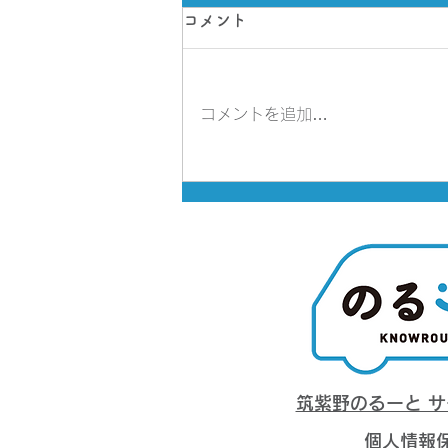
お盆期間前（令和8年8月3日
コメント
から8月7日）の特別予約期間
の設定について
お盆期間は、電話予約ができない
コメントを追加…
日が多くなるため、特別予約期間
を設けます。 令和8年8月3日
(月曜日)から8月7日(金曜日)にお
いて、13日先までの予約ができ
るようになります。 電話予約
を利用する人は、この特別予約期
間を活用して、早めにご予約くだ
さい。 なお、8月13日（木曜
日）から15日（土曜日）は運休
で、電話予約も行っておりません
のでご了承ください。 日時 予約
可能日 8月3日(月曜日)
筑紫野のるーと 
個人情報